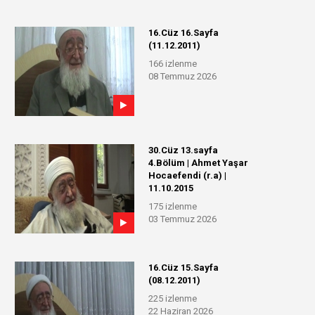
16.Cüz 16.Sayfa
(11.12.2011)
166 izlenme
08 Temmuz 2026
30.Cüz 13.sayfa
4.Bölüm | Ahmet Yaşar
Hocaefendi (r.a) |
11.10.2015
175 izlenme
03 Temmuz 2026
16.Cüz 15.Sayfa
(08.12.2011)
225 izlenme
22 Haziran 2026