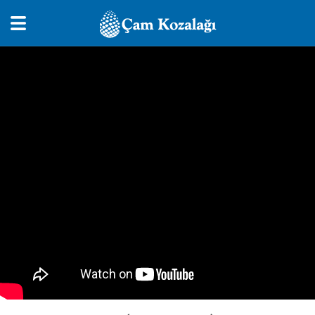
Kutbul-Arifin
1.Kutup
2.Kutup
3.Kutup
Sohbetler
Güncel Sohbetler
Akaid Sohbetleri
Muhtelif
Hanımlara Sohbetler
Ramuz Dersleri
Eyüp Sohbetleri